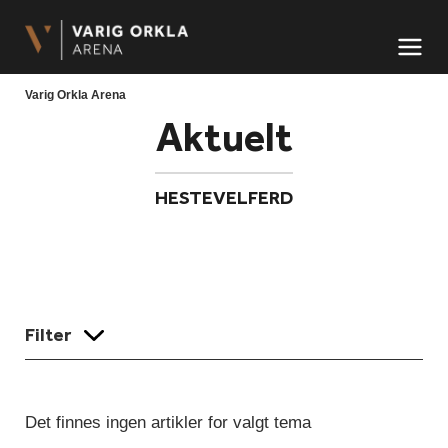
Arena Midt-Norge AS
Meny og søk
Varig Orkla Arena
Aktuelt
HESTEVELFERD
Filter
Det finnes ingen artikler for valgt tema